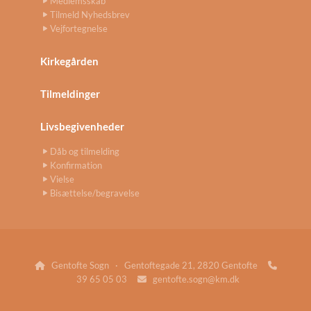
Medlemsskab
Tilmeld Nyhedsbrev
Vejfortegnelse
Kirkegården
Tilmeldinger
Livsbegivenheder
Dåb og tilmelding
Konfirmation
Vielse
Bisættelse/begravelse
Gentofte Sogn · Gentoftegade 21, 2820 Gentofte


39 65 05 03
gentofte.sogn@km.dk
