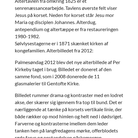
Altertavlen fra omkring 1625 er et
senrenæssancearbejde. Tavlens øverste felt viser
Jesus på korset. Neden for korset står Jesu mor
Maria og disciplen Johannes. Alterdug,
antependium og altertæppe er fra restaureringen
1980-1982.
Sølvlysestagerne er i 1871 skænket kirken af
kongefamilien. Alterbilledet fra 2012:
Palmesøndag 2012 blev det nye alterbillede af Per
Kirkeby taget i brug. Billedet er doneret af den
samme fond, som i 2008 donerede de 11
glasmalerier til Gentofte Kirke.
Billedet rummer drama og kontraster med en lodret
akse, der skærer sig igennem fra top til bund. Det er
nærliggende at tænke på korsets vertikale linie, der
både rækker op mod himlen og helt ned i dødsriget.
Farverne og kontrasterne imellem dem leder
tanken hen på langfredagens mørke, offerblodets
røde farve og opstandelsen påskemorgen.