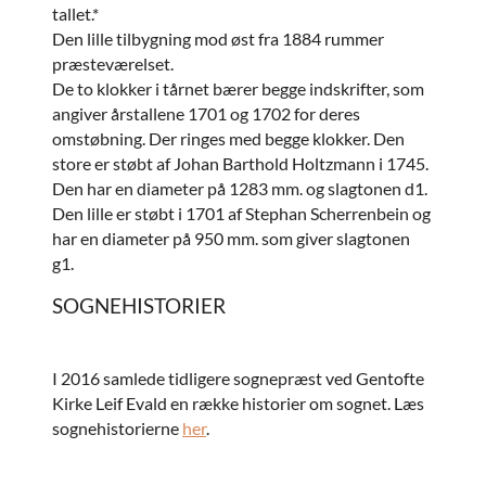
tallet.*
Den lille tilbygning mod øst fra 1884 rummer
præsteværelset.
De to klokker i tårnet bærer begge indskrifter, som
angiver årstallene 1701 og 1702 for deres
omstøbning. Der ringes med begge klokker. Den
store er støbt af Johan Barthold Holtzmann i 1745.
Den har en diameter på 1283 mm. og slagtonen d1.
Den lille er støbt i 1701 af Stephan Scherrenbein og
har en diameter på 950 mm. som giver slagtonen
g1.
SOGNEHISTORIER
I 2016 samlede tidligere sognepræst ved Gentofte
Kirke Leif Evald en række historier om sognet. Læs
sognehistorierne
her
.