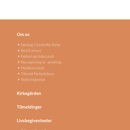
Om os
Søndag i Gentofte Kirke
Bestil attest
Fødsel og faderskab
Navngivning & -ændring
Medlemsskab
Tilmeld Nyhedsbrev
Vejfortegnelse
Kirkegården
Tilmeldinger
Livsbegivenheder