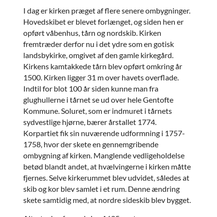
I dag er kirken præget af flere senere ombygninger.
Hovedskibet er blevet forlænget, og siden hen er
opført våbenhus, tårn og nordskib. Kirken
fremtræder derfor nu i det ydre som en gotisk
landsbykirke, omgivet af den gamle kirkegård.
Kirkens kamtakkede tårn blev opført omkring år
1500. Kirken ligger 31 m over havets overflade.
Indtil for blot 100 år siden kunne man fra
glughullerne i tårnet se ud over hele Gentofte
Kommune. Soluret, som er indmuret i tårnets
sydvestlige hjørne, bærer årstallet 1774.
Korpartiet fik sin nuværende udformning i 1757-
1758, hvor der skete en gennemgribende
ombygning af kirken. Manglende vedligeholdelse
betød blandt andet, at hvælvingerne i kirken måtte
fjernes. Selve kirkerummet blev udvidet, således at
skib og kor blev samlet i et rum. Denne ændring
skete samtidig med, at nordre sideskib blev bygget.