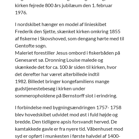
kirken fejrede 800 års jubilæum den 1. februar
1976.
I nordskibet hænger en model af linieskibet
Frederik den Sjette, skænket kirken omkring 1855
af fiskerne i Skovshoved, som dengang hørte med til
Gentofte sogn.
Maleriet forestiller Jesus ombord i fiskerbåden på
Genesaret sø. Dronning Louise malede og
skænkede det for ca. 100 år siden til kirken, hvor
det derefter har været alterbillede indtil
1982. Billedet bringer kongefamiliens mange
gudstjenestebesøg i kirken under
sommeropholdene på Bernstorff slot i erindring.
I forbindelse med bygningsændringen 1757- 1758
blev hovedskibet udvidet mod øst i fuld højde og
bredde. Den tidligere apsis forsvandt herved. De
kamtakkede gavle er fra nyere tid. Våbenhuset mod
syd er opført i munkesten i første halvdel af 1400-