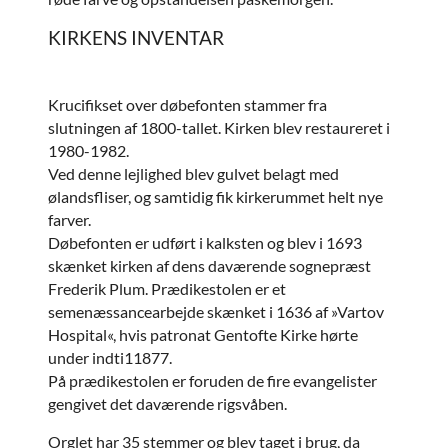
KIRKENS INVENTAR
Krucifikset over døbefonten stammer fra
slutningen af 1800-tallet. Kirken blev restaureret i
1980-1982.
Ved denne lejlighed blev gulvet belagt med
ølandsfliser, og samtidig fik kirkerummet helt nye
farver.
Døbefonten er udført i kalksten og blev i 1693
skænket kirken af dens daværende sognepræst
Frederik Plum. Prædikestolen er et
semenæssancearbejde skænket i 1636 af »Vartov
Hospital«, hvis patronat Gentofte Kirke hørte
under indti11877.
På prædikestolen er foruden de fire evangelister
gengivet det daværende rigsvåben.
Orglet har 35 stemmer og blev taget i brug, da