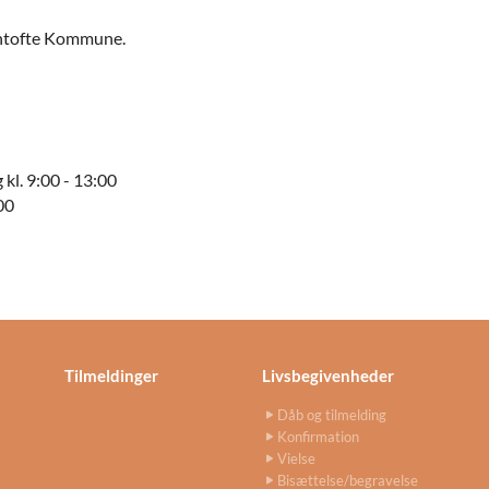
entofte Kommune.
 kl. 9:00 - 13:00
00
Tilmeldinger
Livsbegivenheder
Dåb og tilmelding
Konfirmation
Vielse
Bisættelse/begravelse