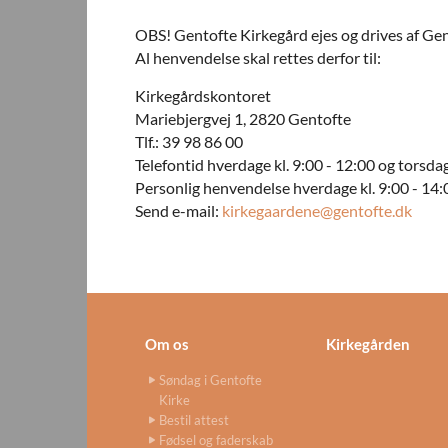
OBS! Gentofte Kirkegård ejes og drives af G
Al henvendelse skal rettes derfor til:
Kirkegårdskontoret
Mariebjergvej 1, 2820 Gentofte
Tlf.: 39 98 86 00
Telefontid hverdage kl. 9:00 - 12:00 og torsdag
Personlig henvendelse hverdage kl. 9:00 - 14:
Send e-mail:
kirkegaardene@gentofte.dk
Om os
Kirkegården
Søndag i Gentofte
Kirke
Bestil attest
Fødsel og faderskab