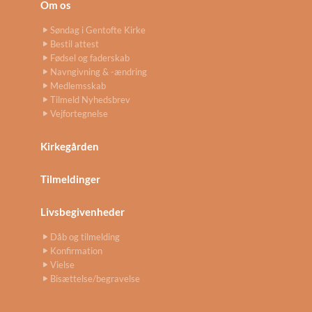
Om os
Søndag i Gentofte Kirke
Bestil attest
Fødsel og faderskab
Navngivning & -ændring
Medlemsskab
Tilmeld Nyhedsbrev
Vejfortegnelse
Kirkegården
Tilmeldinger
Livsbegivenheder
Dåb og tilmelding
Konfirmation
Vielse
Bisættelse/begravelse