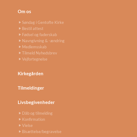
Om os
Søndag i Gentofte Kirke
Bestil attest
Fødsel og faderskab
Navngivning & -ændring
Medlemsskab
Tilmeld Nyhedsbrev
Vejfortegnelse
Kirkegården
Tilmeldinger
Livsbegivenheder
Dåb og tilmelding
Konfirmation
Vielse
Bisættelse/begravelse