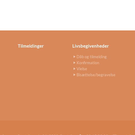
Tilmeldinger
Livsbegivenheder
Dåb og tilmelding
Konfirmation
Vielse
Bisættelse/begravelse