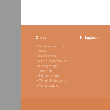
Om os
Kirkegården
Søndag i Gentofte
Kirke
Bestil attest
Fødsel og faderskab
Navngivning &
-ændring
Medlemsskab
Tilmeld Nyhedsbrev
Vejfortegnelse