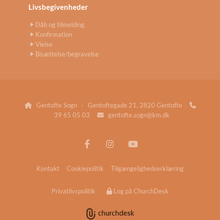
Livsbegivenheder
Dåb og tilmelding
Konfirmation
Vielse
Bisættelse/begravelse
Gentofte Sogn · Gentoftegade 21, 2820 Gentofte


39 65 05 03
gentofte.sogn@km.dk

Kontakt
Cookiepolitik
Tilgængelighedserklæring
Privatlivspolitik
Log på ChurchDesk