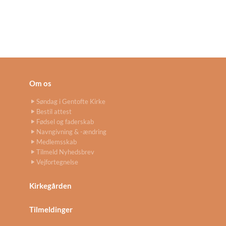
Om os
Søndag i Gentofte Kirke
Bestil attest
Fødsel og faderskab
Navngivning & -ændring
Medlemsskab
Tilmeld Nyhedsbrev
Vejfortegnelse
Kirkegården
Tilmeldinger